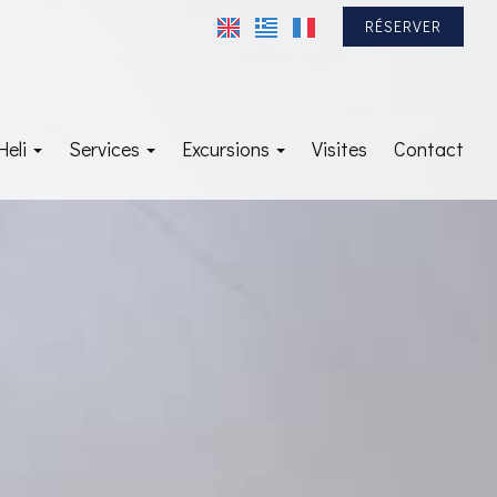
RÉSERVER
Heli
Services
Excursions
Visites
Contact
Car rental : Pop’s Car
Hydre
Transfert
Spetses
VIP
Argolide
Yachting
Athènes
nirique»