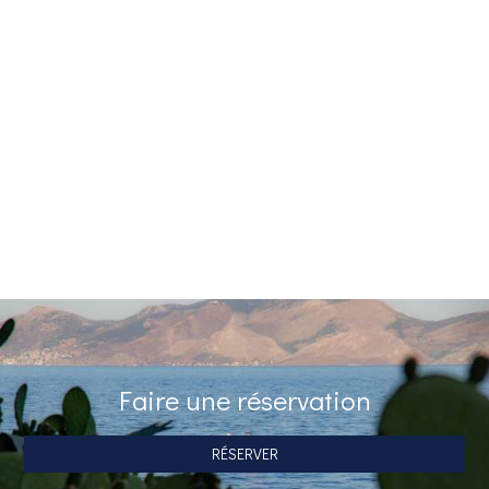
Vous livrer des produits ou gagner des prix
Notre entreprise peut utiliser des données statistiques non
personnelles (navigateur, emplacement géographique, etc.)
afin d'améliorer continuellement notre site Web afin de
mieux répondre aux besoins de nos clients.
Nous recommandons aux enfants et aux jeunes de moins de
18 ans d'obtenir la permission de leurs parents avant de
soumettre leurs données personnelles sur le site.
Notre site web fonctionne dans un environnement sécurisé
SSL.
Faire une réservation
RÉSERVER