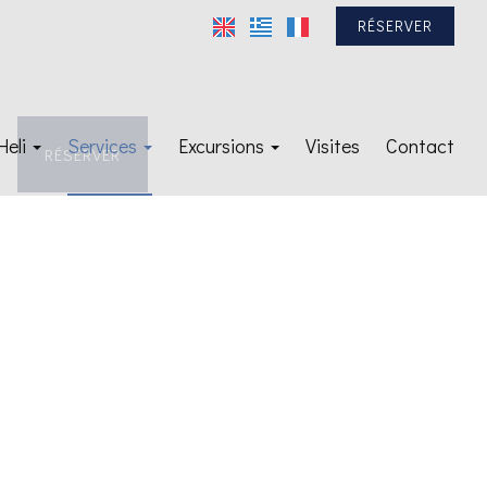
RÉSERVER
Heli
Services
Excursions
Visites
Contact
RÉSERVER
Car rental : Pop’s Car
Hydre
Transfert
Spetses
VIP
Argolide
Yachting
Athènes
nirique»