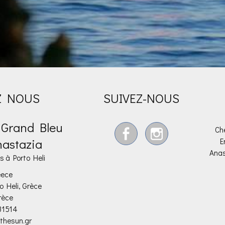
Z NOUS
SUIVEZ-NOUS
- Grand Bleu
Che
nastazia
E
Anast
s à Porto Heli
eece
o Heli, Grèce
rèce
31514
thesun.gr