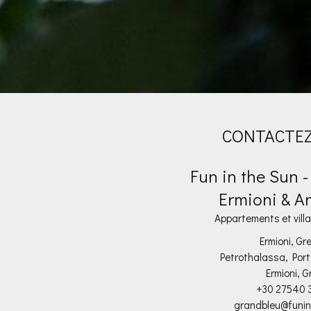
CONTACTE
Fun in the Sun 
Ermioni & A
Appartements et villa
Ermioni, Gr
Petrothalassa, Port
Ermioni, G
+30 27540 
grandbleu@funin