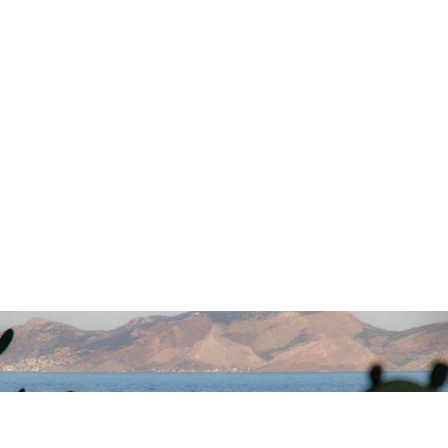
DREAM HOUSE «MAISON ONIRIQUE» SUR LA MER
50 m²
3 personnes
Chambre: 1 lit double/ Séjour: 2 canapés-lits
Une merveilleuse petite maison avec un accès direct à la mer, dans un
environnement paisible tout en étant proche de tout! Repos et calme garantis!
VOIR PLUS
RÉSERVER
Faire une réservation